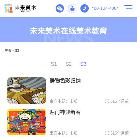
400-104-4004
主页
>
S3
S1
S2
S3
静物色彩归纳
来自主题：未知
515个月前
贴门神迎新春
来自主题：未知
515个月前