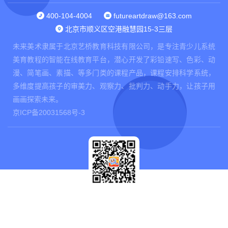
400-104-4004
futureartdraw@163.com
北京市顺义区空港融慧园15-3三层
未来美术隶属于北京艺桥教育科技有限公司，是专注青少儿系统
美育教程的智能在线教育平台，潜心开发了彩铅速写、色彩、动
漫、简笔画、素描、等多门类的课程产品，课程安排科学系统，
多维度提高孩子的审美力、观察力、批判力、动手力，让孩子用
画画探索未来。
京ICP备20031568号-3
扫码关注我们