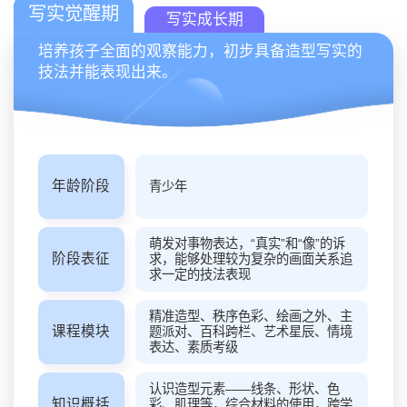
写实觉醒期
写实成长期
培养孩子全面的观察能力，初步具备造型写实的
技法并能表现出来。
年龄阶段
年龄阶段
青少年
青少年
萌发对事物表达，“真实”和“像”的诉
能够表现出“真实”的三维空间，能够
阶段表征
阶段表征
求，能够处理较为复杂的画面关系追
较为 灵活的处理复杂的画面关系，
求一定的技法表现
有良好的技 法综合运用能力
精准造型、秩序色彩、绘画之外、主
精准造型、秩序色彩、绘画之外、主
课程模块
课程模块
题派对、百科跨栏、艺术星辰、情境
题派对、百科跨栏、艺术星辰、情境
表达、素质考级
表达、素质考级
造型元素应用，立体造型方法，美术
认识造型元素——线条、形状、色
形式 原理——对称与平衡、节奏与
知识概括
知识概括
彩、肌理等，综合材料的使用，跨学