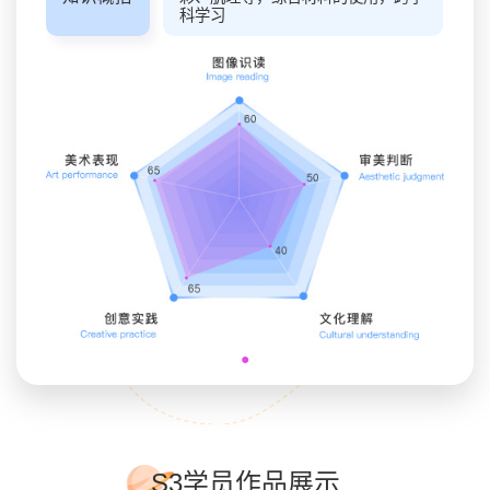
韵律、多样 与统一、比例与尺度、
科学习
动感与静态
●
●
S3学员作品展示